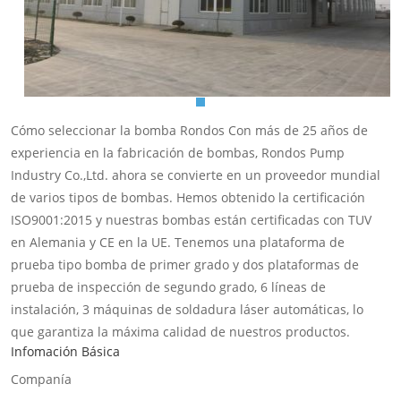
Cómo seleccionar la bomba Rondos Con más de 25 años de
experiencia en la fabricación de bombas, Rondos Pump
Industry Co.,Ltd. ahora se convierte en un proveedor mundial
de varios tipos de bombas. Hemos obtenido la certificación
ISO9001:2015 y nuestras bombas están certificadas con TUV
en Alemania y CE en la UE. Tenemos una plataforma de
prueba tipo bomba de primer grado y dos plataformas de
prueba de inspección de segundo grado, 6 líneas de
instalación, 3 máquinas de soldadura láser automáticas, lo
que garantiza la máxima calidad de nuestros productos.
Infomación Básica
Ahora, nuestros productos principales son la bomba
multietapa vertical y horizontal, la bomba en línea, la bomba
Companía
de succión final y la bomba para aguas residuales, etc. La serie