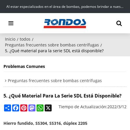
Al estar especializados en el área de bombas, podemos brindar a nuestros clientes productos, servicios y soluciones de alta calidad para el suministro de agua.
Inicio
todos
/
/
Preguntas frecuentes sobre bombas centrífugas
/
5. ¿Qué material para la serie SDL está disponible?
Problemas Comunes
Preguntas frecuentes sobre bombas centrífugas
5. ¿Qué Material Para La Serie SDL Está Disponible?
Share
Facebook
Pinterest
Mastodon
WhatsApp
X
Tiempo de Actualización:
2022/3/12
Hierro fundido, SS304, SS316, dúplex 2205