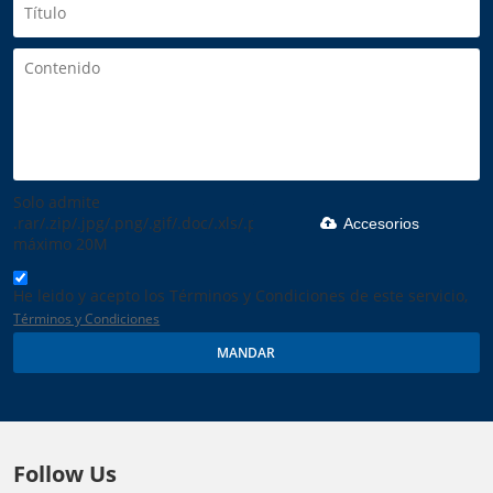
Solo admite
.rar/.zip/.jpg/.png/.gif/.doc/.xls/.pdf,
Accesorios
máximo 20M
He leido y acepto los Términos y Condiciones de este servicio,
Términos y Condiciones
MANDAR
Follow Us