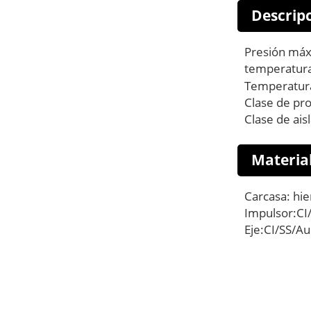
Descripc
Presión máx
temperatura 
Temperatura
Clase de pro
Clase de ais
Material
Carcasa: hie
Impulsor:CI
Eje:CI/SS/Au