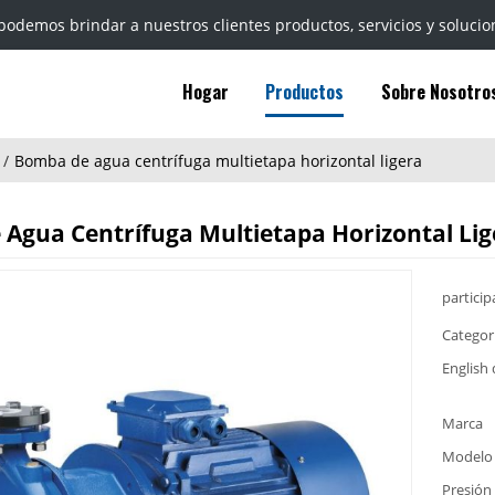
podemos brindar a nuestros clientes productos, servicios y solucio
Hogar
Productos
Sobre Nosotro
/
Bomba de agua centrífuga multietapa horizontal ligera
Agua Centrífuga Multietapa Horizontal Lig
particip
Categor
English 
Marca
Modelo
Presión