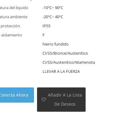
tura del liquido
-10ºC~ 90ºC
atura ambiente
-20ºC~ 40ºC
 protección
IP55
e aislamiento
F
hierro fundido
o
CI/SS/Bronce/Austenítico
CI/SS/Austenítico/Martensita
LLEVAR A LA FUERZA
Conecta Ahora
Añadir A La Lista
De Deseos