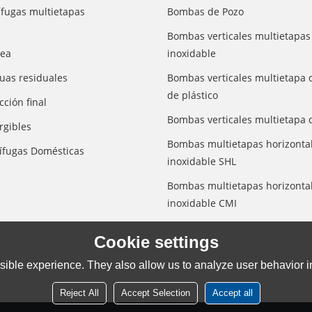
fugas multietapas
Bombas de Pozo
Bombas verticales multietapas
nea
inoxidable
uas residuales
Bombas verticales multietapa 
de plástico
ción final
Bombas verticales multietapa d
gibles
Bombas multietapas horizontal
ífugas Domésticas
inoxidable SHL
Bombas multietapas horizontal
inoxidable CMI
Cookie settings
ible experience. They also allow us to analyze user behavior in
Reject All
Accept Selection
Accept all