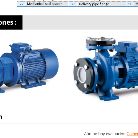
ones
:
n
Aún no hay evaluación
Comen