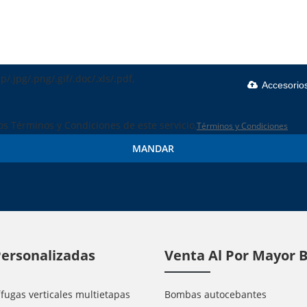
p/.jpg/.png/.gif/.doc/.xls/.pdf,
Accesorio
los Términos y Condiciones de este servicio,
Términos y Condiciones
MANDAR
ersonalizadas
Venta Al Por Mayor
fugas verticales multietapas
Bombas autocebantes