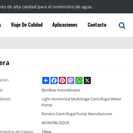
nes de alta calidad para el suministro de agua.
s
Viaje De Calidad
Aplicaciones
Contacto
era
Share
Facebook
Pinterest
Mastodon
WhatsApp
X
ación
ía
Bombas monobloque
details
Light Horizontal Multistage Centrifugal Water
Pump
Rondos Centrifugal Pump Manufacturer
MONOBLOQUE
 máxima de trabajo
10bar