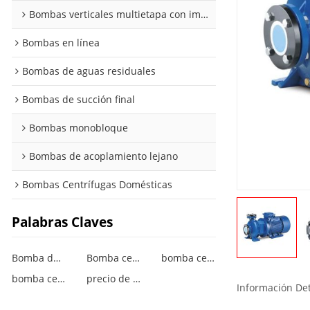
Bombas verticales multietapa con impulsor de plástico
Bombas en línea
Bombas de aguas residuales
Bombas de succión final
Bombas monobloque
Bombas de acoplamiento lejano
Bombas Centrífugas Domésticas
Palabras Claves
Bomba de agua centrífuga multietapa
Bomba centrífuga multietapa vertical
bomba centrífuga multietapa vertical grundfos
bomba centrífuga multietapa vertical grundfos cata
precio de la bomba centrífuga multietapa vertical
Información De