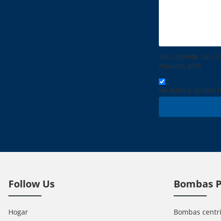
Solo admite .rar/.zi
máximo 20M
He leido y acepto 
Follow Us
Bombas P
Hogar
Bombas centrí