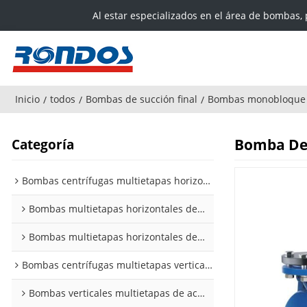
Al estar especializados en el área de bombas, 
Inicio
todos
Bombas de succión final
Bombas monobloque
/
/
/
Bomba De 
Categoría
Bombas centrífugas multietapas horizontales
Bombas multietapas horizontales de acero inoxidable SHL
Bombas multietapas horizontales de acero inoxidable CMI
Bombas centrífugas multietapas verticales
Bombas verticales multietapas de acero inoxidable