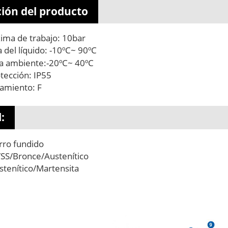
ión del producto
ima de trabajo: 10bar
del líquido: -10ºC~ 90ºC
 ambiente:-20ºC~ 40ºC
tección: IP55
lamiento: F
:
rro fundido
/SS/Bronce/Austenítico
stenítico/Martensita