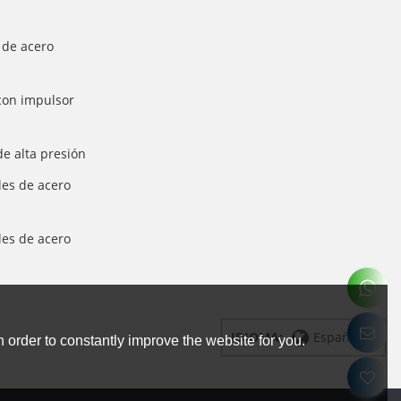
 de acero
con impulsor
e alta presión
es de acero
es de acero
IDIOMA:
Español
 order to constantly improve the website for you.