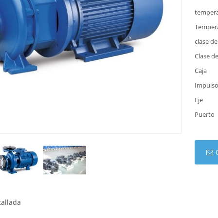
tempera
Temper
clase de
Clase d
Caja
Impuls
Eje
Puerto
tallada