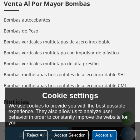
Venta Al Por Mayor Bombas
Bombas autocebantes
Bombas de Pozo
Bombas verticales multietapas de acero inoxidable
Bombas verticales multietapa con impulsor de plástico
Bombas verticales multietapa de alta presión
Bombas multietapas horizontales de acero inoxidable SHL
Bombas multietapas horizontales de acero inoxidable CMI
Cookie settings
Noticias
We use cookies to provide you with the best possible
experience. They also allow us to analyze user
behavior in order to constantly improve the website for
you.
SÍGANOS:
IDIOMA:
Español
Conecta Ahora
Añadir A La Lista De
Reject All
Accept Selection
Accept all