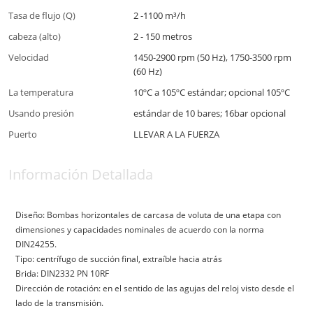
Tasa de flujo (Q)
2 -1100 m³/h
cabeza (alto)
2 - 150 metros
Velocidad
1450-2900 rpm (50 Hz), 1750-3500 rpm
(60 Hz)
La temperatura
10ºC a 105ºC estándar; opcional 105ºC
Usando presión
estándar de 10 bares; 16bar opcional
Puerto
LLEVAR A LA FUERZA
Información Detallada
Diseño: Bombas horizontales de carcasa de voluta de una etapa con
dimensiones y capacidades nominales de acuerdo con la norma
DIN24255.
Tipo: centrífugo de succión final, extraíble hacia atrás
Brida: DIN2332 PN 10RF
Dirección de rotación: en el sentido de las agujas del reloj visto desde el
lado de la transmisión.