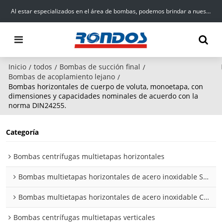
Al estar especializados en el área de bombas, podemos brindar a nuestros clientes productos, servicios y soluciones de alta calidad para el suministro de agua.
Inicio
todos
Bombas de succión final
/
/
/
Bombas de acoplamiento lejano
/
Bombas horizontales de cuerpo de voluta, monoetapa, con
dimensiones y capacidades nominales de acuerdo con la
norma DIN24255.
Categoría
Bombas centrífugas multietapas horizontales
Bombas multietapas horizontales de acero inoxidable SHL
Bombas multietapas horizontales de acero inoxidable CMI
Bombas centrífugas multietapas verticales