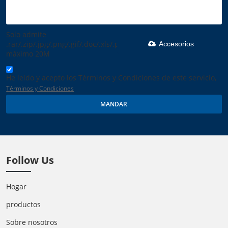
Solo admite
.rar/.zip/.jpg/.png/.gif/.doc/.xls/.pdf,
Accesorios
máximo 20M
He leido y acepto los Términos y Condiciones de este servicio,
Términos y Condiciones
MANDAR
Follow Us
Hogar
productos
Sobre nosotros